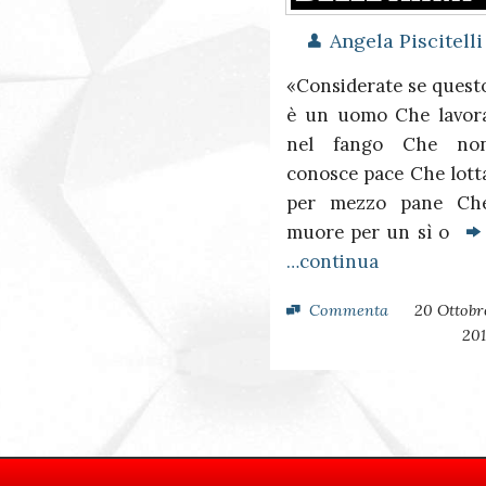
Angela Piscitelli
«Considerate se quest
è un uomo Che lavor
nel fango Che no
conosce pace Che lott
per mezzo pane Ch
muore per un sì o
…continua
Commenta
20 Ottobr
201