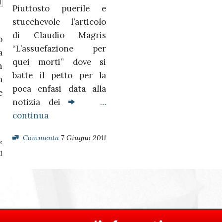
Piuttosto puerile e
stucchevole l’articolo
di Claudio Magris
o
“L’assuefazione per
a
quei morti” dove si
n
batte il petto per la
a
poca enfasi data alla
e
notizia dei
…
continua
Commenta
7 Giugno 2011
e
1