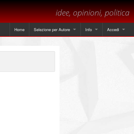
idee, opinioni, politica
Home
Selezione per Autore
Info
Accedi
Tutti gli articoli
Contatti
Angela Piscitelli
Sul margine
Leonardo Cammarano
Dichiarazione sulla privacy
Marsilio
Andrea Mastrantoni
Paolo Visnoviz
Mario Colella