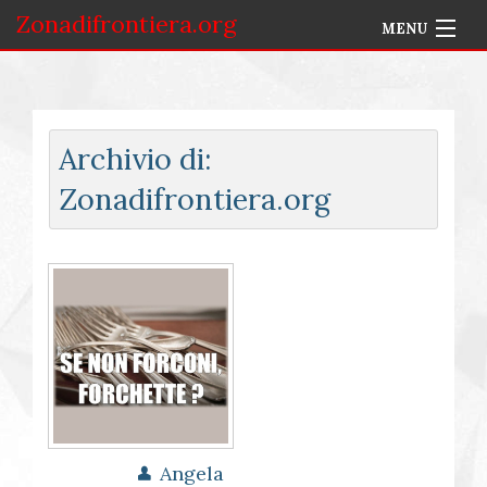
Zonadifrontiera.org
MENU
Home
Selezione per Autore
Archivio di:
Info
Zonadifrontiera.org
Accedi
Angela