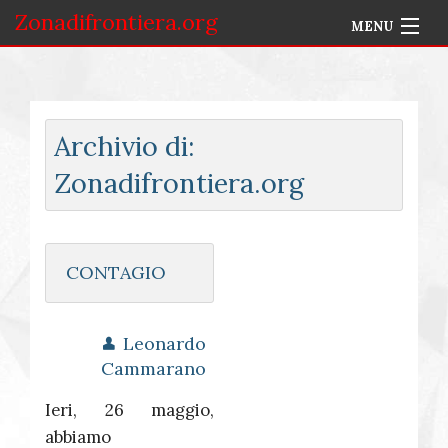
Zonadifrontiera.org
MENU
Home
Selezione per Autore
Archivio di:
Info
Zonadifrontiera.org
Accedi
CONTAGIO
Leonardo
Cammarano
Ieri, 26 maggio,
abbiamo