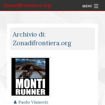
Zonadifrontiera.org
MENU
Home
Selezione per Autore
Archivio di:
Info
Zonadifrontiera.org
Accedi
Paolo Visnoviz