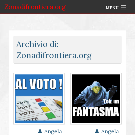
Zonadifrontiera.org
MENU
Home
Selezione per Autore
Archivio di:
Info
Zonadifrontiera.org
Accedi
Angela
Angela