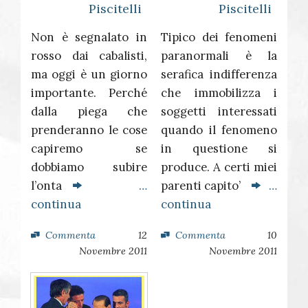
Piscitelli
Piscitelli
Non è segnalato in
Tipico dei fenomeni
rosso dai cabalisti,
paranormali è la
ma oggi è un giorno
serafica indifferenza
importante. Perché
che immobilizza i
dalla piega che
soggetti interessati
prenderanno le cose
quando il fenomeno
capiremo se
in questione si
dobbiamo subire
produce. A certi miei
l’onta
…
parenti capito’
…
continua
continua
Commenta
12
Commenta
10
Novembre 2011
Novembre 2011