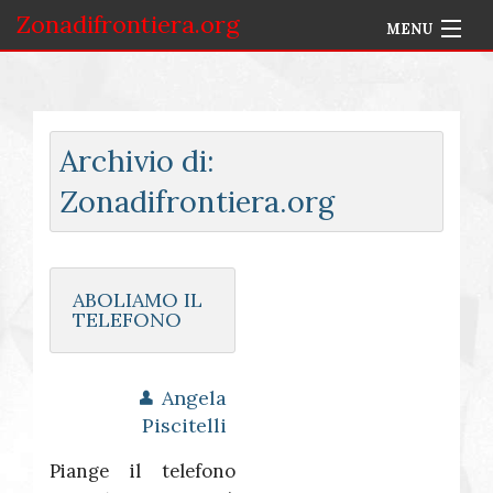
Zonadifrontiera.org
MENU
Home
Selezione per Autore
Archivio di:
Info
Zonadifrontiera.org
Accedi
ABOLIAMO IL
TELEFONO
Angela
Piscitelli
Piange il telefono