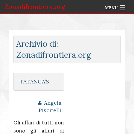
Zonadifrontiera.org
MENU
Home
Selezione per Autore
Archivio di:
Info
Zonadifrontiera.org
Accedi
TATANGA’S
Angela
Piscitelli
Gli affari di tutti non
sono gli affari di