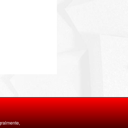
Massimo Martini
Giuseppe Corona
gralmente,