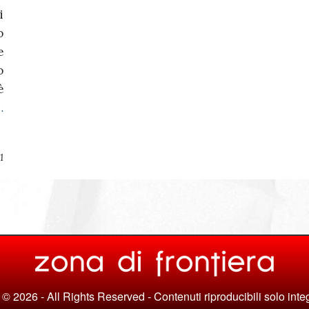
i
o
e
o
è
…
1
© 2026 - All Rights Reserved - Contenuti riproducibili solo inte