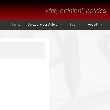
idee, opinioni, politica
Home
Selezione per Autore
Info
Accedi
Tutti gli articoli
Contatti
Angela Piscitelli
Sul margine
Leonardo Cammarano
Dichiarazione sulla privacy
Marsilio
Andrea Mastrantoni
Paolo Visnoviz
Mario Colella