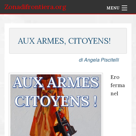
Zonadifrontiera.org
MENU
Home
Selezione per Autore
AUX ARMES, CITOYENS!
Info
di Angela Piscitelli
Accedi
Ero
ferma
nel