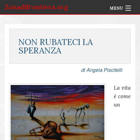
Zonadifrontiera.org
MENU
Home
Selezione per Autore
NON RUBATECI LA
SPERANZA
Info
Accedi
di Angela Piscitelli
La vita
è come
un